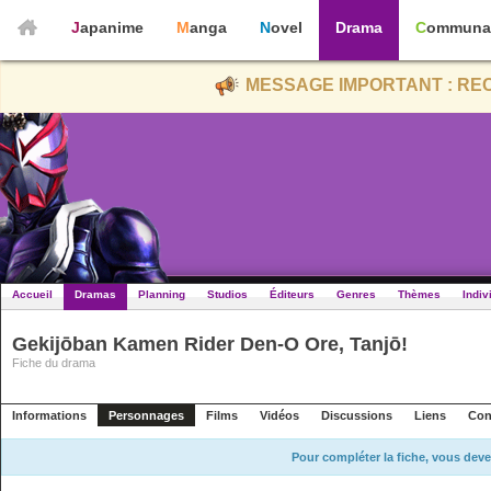
Japanime
Manga
Novel
Drama
Communa
MESSAGE IMPORTANT : REC
Accueil
Dramas
Planning
Studios
Éditeurs
Genres
Thèmes
Indiv
Gekijōban Kamen Rider Den-O Ore, Tanjō!
Fiche du drama
Informations
Personnages
Films
Vidéos
Discussions
Liens
Con
Pour compléter la fiche, vous deve