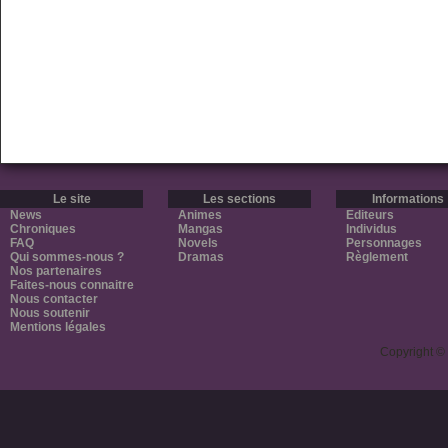
Le site
Les sections
Informations
News
Animes
Editeurs
Chroniques
Mangas
Individus
FAQ
Novels
Personnages
Qui sommes-nous ?
Dramas
Règlement
Nos partenaires
Faites-nous connaitre
Nous contacter
Nous soutenir
Mentions légales
Copyright ©