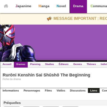
Japanime
Manga
Novel
Drama
Communa
MESSAGE IMPORTANT : REC
Accueil
Dramas
Planning
Studios
Éditeurs
Genres
Thèmes
Indiv
Rurōni Kenshin Sai Shūshō The Beginning
Fiche du drama
Informations
Personnages
Films
Vidéos
Discussions
Liens
Con
Préquelles