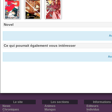
Novel
Au
Ce qui pourrait également vous intéresser
Au
Le site
Les sections
Informations
News
Animes
Editeurs
Chroniques
Mangas
Individus