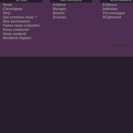
Le site
Les sections
Informations
News
Animes
Editeurs
Chroniques
Mangas
Individus
FAQ
Novels
Personnages
Qui sommes-nous ?
Dramas
Règlement
Nos partenaires
Faites-nous connaitre
Nous contacter
Nous soutenir
Mentions légales
Copyright ©