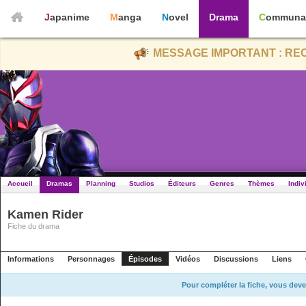
Japanime
Manga
Novel
Drama
Communa
MESSAGE IMPORTANT : REC
Accueil
Dramas
Planning
Studios
Éditeurs
Genres
Thèmes
Indiv
Kamen Rider
Fiche du drama
Informations
Personnages
Épisodes
Vidéos
Discussions
Liens
Pour compléter la fiche, vous deve