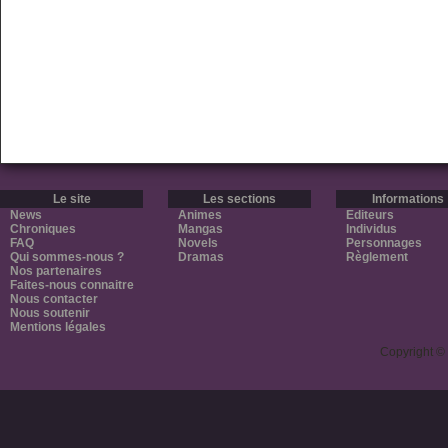
Le site
Les sections
Informations
News
Animes
Editeurs
Chroniques
Mangas
Individus
FAQ
Novels
Personnages
Qui sommes-nous ?
Dramas
Règlement
Nos partenaires
Faites-nous connaitre
Nous contacter
Nous soutenir
Mentions légales
Copyright ©