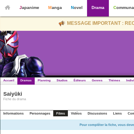
Japanime
Manga
Novel
Drama
Communa
MESSAGE IMPORTANT : REC
Accueil
Dramas
Planning
Studios
Éditeurs
Genres
Thèmes
Indiv
Saiyūki
Fiche du drama
Informations
Personnages
Films
Vidéos
Discussions
Liens
Con
Pour compléter la fiche, vous deve