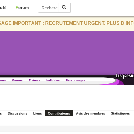
uté
Forum
AGE IMPORTANT : RECRUTEMENT URGENT. PLUS D'INF
eurs
Genres
Thèmes
Individus
Personnages
s
Discussions
Liens
Contributeurs
Avis des membres
Statistiques