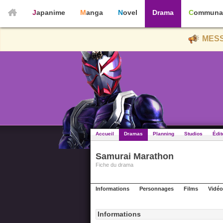
Japanime
Manga
Novel
Drama
Communa
MESS
Accueil
Dramas
Planning
Studios
Édit
Samurai Marathon
Fiche du drama
Informations
Personnages
Films
Vidéo
Informations