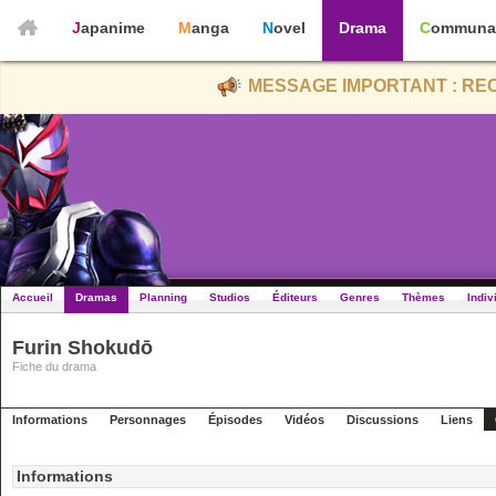
Japanime
Manga
Novel
Drama
Communa
MESSAGE IMPORTANT : REC
Accueil
Dramas
Planning
Studios
Éditeurs
Genres
Thèmes
Indiv
Furin Shokudō
Fiche du drama
Informations
Personnages
Épisodes
Vidéos
Discussions
Liens
Informations