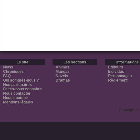
Le site
Les sections
Informations
News
Animes
Editeurs
Chroniques
Mangas
Individus
FAQ
Novels
Personnages
Qui sommes-nous ?
Dramas
Règlement
Nos partenaires
Faites-nous connaitre
Nous contacter
Nous soutenir
Mentions légales
Copyright ©