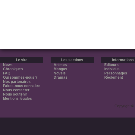
Le site
Les sections
Informations
News
Animes
Editeurs
Chroniques
Mangas
Individus
FAQ
Novels
Personnages
Qui sommes-nous ?
Dramas
Règlement
Nos partenaires
Faites-nous connaitre
Nous contacter
Nous soutenir
Mentions légales
Copyright ©