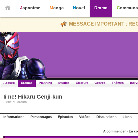
Japanime
Manga
Novel
Drama
Communa
MESSAGE IMPORTANT : REC
Accueil
Dramas
Planning
Studios
Éditeurs
Genres
Thèmes
Indiv
Ii ne! Hikaru Genji-kun
Fiche du drama
Informations
Personnages
Épisodes
Vidéos
Discussions
Liens
A commencer
-
En co