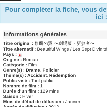
Pour compléter la fiche, vous d
ici 
Informations générales
Titre original :
麒麟の翼 〜劇場版・新参者〜
Titre alternatif :
Beautiful Wings / Les Sept Divini
Pays :
Origine :
Roman
Catégorie :
Film
Genre(s) :
Drame
,
Policier
Thème(s) :
Accident
,
Rédemption
Public visé :
Tout public
Nombre de film :
1
Durée d'un film :
129 mins
Saison :
Hiver
Mois de début de diffusion :
Janvier
Année de diffusion :
2012