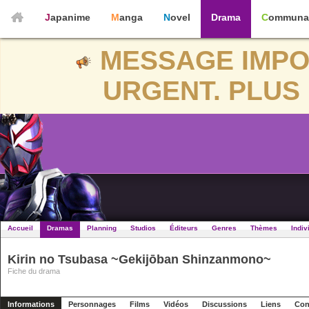
Japanime
Manga
Novel
Drama
Communa
MESSAGE IMPO
URGENT. PLUS 
Accueil
Dramas
Planning
Studios
Éditeurs
Genres
Thèmes
Indiv
Kirin no Tsubasa ~Gekijōban Shinzanmono~
Fiche du drama
Informations
Personnages
Films
Vidéos
Discussions
Liens
Con