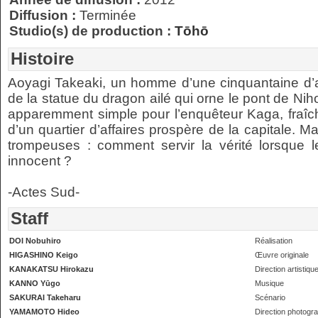
Diffusion :
Terminée
Studio(s) de production :
Tōhō
Histoire
Aoyagi Takeaki, un homme d’une cinquantaine d’
de la statue du dragon ailé qui orne le pont de N
apparemment simple pour l’enquêteur Kaga, fraîc
d’un quartier d’affaires prospère de la capitale. M
trompeuses : comment servir la vérité lorsque 
innocent ?
-Actes Sud-
Staff
DOI Nobuhiro
Réalisation
HIGASHINO Keigo
Œuvre originale
KANAKATSU Hirokazu
Direction artistiqu
KANNO Yūgo
Musique
SAKURAI Takeharu
Scénario
YAMAMOTO Hideo
Direction photogr