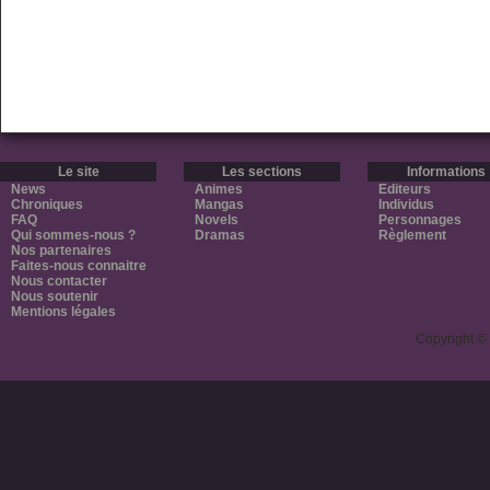
Le site
Les sections
Informations
News
Animes
Editeurs
Chroniques
Mangas
Individus
FAQ
Novels
Personnages
Qui sommes-nous ?
Dramas
Règlement
Nos partenaires
Faites-nous connaitre
Nous contacter
Nous soutenir
Mentions légales
Copyright ©