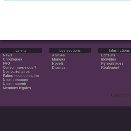
Le site
Les sections
Informations
News
Animes
Editeurs
Chroniques
Mangas
Individus
FAQ
Novels
Personnages
Qui sommes-nous ?
Dramas
Règlement
Nos partenaires
Faites-nous connaitre
Nous contacter
Nous soutenir
Mentions légales
Copyright ©