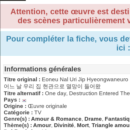
Attention, cette œuvre est desti
des scènes particulièrement v
Pour compléter la fiche, vous d
ici 
Informations générales
Titre original :
Eoneu Nal Uri Jip Hyeongwaneuro
어느 날 우리 집 현관으로 멸망이 들어왔
Titre alternatif :
One day, Destruction Entered Th
Pays :
Origine :
Œuvre originale
Catégorie :
TV
Genre(s) :
Amour & Romance
,
Drame
,
Fantasti
Thème(s) :
Amour
,
Divinité
,
Mort
,
Triangle amou