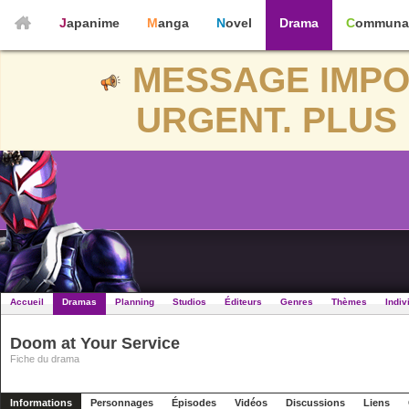
Japanime
Manga
Novel
Drama
Communa
MESSAGE IMPO
URGENT. PLUS 
Accueil
Dramas
Planning
Studios
Éditeurs
Genres
Thèmes
Indiv
Doom at Your Service
Fiche du drama
Informations
Personnages
Épisodes
Vidéos
Discussions
Liens