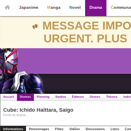
Japanime
Manga
Novel
Drama
Communa
MESSAGE IMPO
URGENT. PLUS 
Accueil
Dramas
Planning
Studios
Éditeurs
Genres
Thèmes
Indiv
Cube: Ichido Haittara, Saigo
Fiche du drama
Informations
Personnages
Films
Vidéos
Discussions
Liens
Con