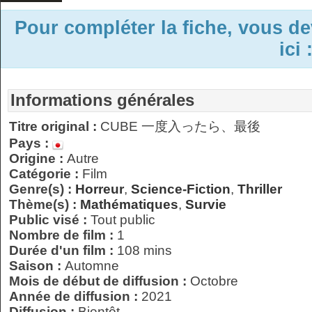
Pour compléter la fiche, vous d
ici 
Informations générales
Titre original :
CUBE 一度入ったら、最後
Pays :
Origine :
Autre
Catégorie :
Film
Genre(s) :
Horreur
,
Science-Fiction
,
Thriller
Thème(s) :
Mathématiques
,
Survie
Public visé :
Tout public
Nombre de film :
1
Durée d'un film :
108 mins
Saison :
Automne
Mois de début de diffusion :
Octobre
Année de diffusion :
2021
Diffusion :
Bientôt