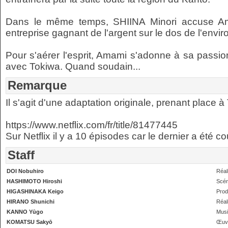
Dans le même temps, SHIINA Minori accuse Am
entreprise gagnant de l'argent sur le dos de l'envir
Pour s'aérer l'esprit, Amami s'adonne à sa passi
avec Tokiwa. Quand soudain...
Remarque
Il s'agit d'une adaptation originale, prenant place 
https://www.netflix.com/fr/title/81477445
Sur Netflix il y a 10 épisodes car le dernier a été 
Staff
DOI Nobuhiro
Réal
HASHIMOTO Hiroshi
Scén
HIGASHINAKA Keigo
Prod
HIRANO Shunichi
Réal
KANNO Yūgo
Mus
KOMATSU Sakyō
Œuvr