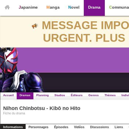
Japanime
Manga
Novel
Drama
Communa
MESSAGE IMPO
URGENT. PLUS 
Accueil
Dramas
Planning
Studios
Éditeurs
Genres
Thèmes
Indiv
Nihon Chinbotsu - Kibō no Hito
Fiche du drama
Informations
Personnages
Épisodes
Vidéos
Discussions
Liens