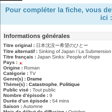
Pour compléter la fiche, vous d
ici 
Informations générales
Titre original :
日本沈没ー希望のひとー
Titre alternatif :
Sinking of Japan / La Submersio
Titre français :
Japan Sinks: People of Hope
Pays :
Origine :
Roman
Catégorie :
TV
Genre(s) :
Drame
Thème(s) :
Catastrophe
,
Politique
Public visé :
Tout public
Nombre d'épisode :
9
Durée d'un épisode :
54 mins
Saison :
Automne
Mois de début de diffusion :
Octobre