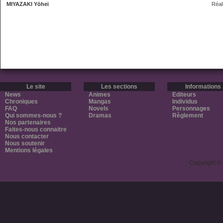
MIYAZAKI Yōhei
Réal
Le site
Les sections
Informations
News
Animes
Editeurs
Chroniques
Mangas
Individus
FAQ
Novels
Personnages
Qui sommes-nous ?
Dramas
Règlement
Nos partenaires
Faites-nous connaitre
Nous contacter
Nous soutenir
Mentions légales
Copyright ©