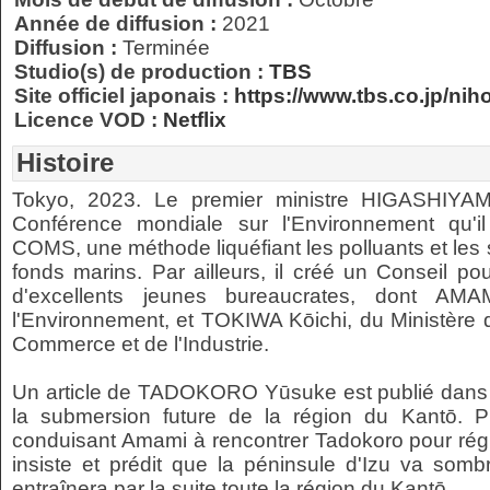
Année de diffusion :
2021
Diffusion :
Terminée
Studio(s) de production :
TBS
Site officiel japonais :
https://www.tbs.co.jp/ni
Licence VOD :
Netflix
Histoire
Tokyo, 2023. Le premier ministre HIGASHIYAM
Conférence mondiale sur l'Environnement qu'i
COMS, une méthode liquéfiant les polluants et les
fonds marins. Par ailleurs, il créé un Conseil p
d'excellents jeunes bureaucrates, dont AMA
l'Environnement, et TOKIWA Kōichi, du Ministère 
Commerce et de l'Industrie.
Un article de TADOKORO Yūsuke est publié dans 
la submersion future de la région du Kantō. Pl
conduisant Amami à rencontrer Tadokoro pour régle
insiste et prédit que la péninsule d'Izu va somb
entraînera par la suite toute la région du Kantō.