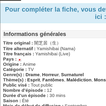
Pour compléter la fiche, vous d
ici 
Informations générales
Titre original :
闇芝居（生）
Titre alternatif :
Yamishibai (Nama)
Titre français :
Yamishibai (Live)
Pays :
Origine :
Anime
Catégorie :
TV
Genre(s) :
Drame
,
Horreur
,
Surnaturel
Thème(s) :
Esprit
,
Fantômes
,
Malédiction
,
Mons
Public visé :
Tout public
Nombre d'épisode :
12
Durée d'un épisode :
30 mins
Saison :
Été
Mois de début de diffusion :
Septembre