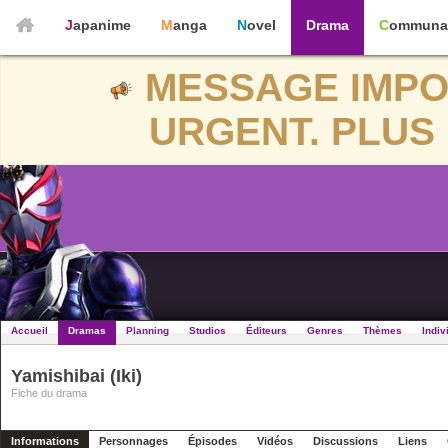
Japanime
Manga
Novel
Drama
Communa
MESSAGE IMPO
URGENT. PLUS 
Accueil
Dramas
Planning
Studios
Éditeurs
Genres
Thèmes
Indiv
Yamishibai (Iki)
Fiche du drama
Informations
Personnages
Épisodes
Vidéos
Discussions
Liens