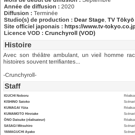
Année de diffusion :
2020
Diffusion :
Terminée
Studio(s) de production :
Dear Stage
,
TV Tōkyō
Site officiel japonais :
https://www.tv-tokyo.co.j
Licence VOD :
Crunchyroll (VOD)
Histoire
Avec son théâtre ambulant, un vieil homme ra
histoires souvent terrifiantes...
-Crunchyroll-
Staff
IGUCHI Noboru
Réalisa
KISHINO Satoko
Scénar
KUMAGAI Yūta
Réalisa
KUMAMOTO Hirotake
Scénar
ŌNO Daisuke (réalisateur)
Réalisa
SASAGI Mitsuhiro
Scénar
YAMAGUCHI Ayako
Scénar