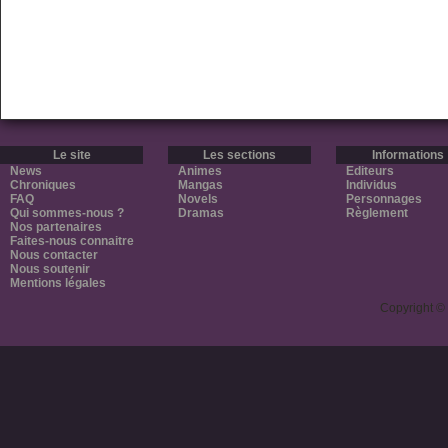
Le site
Les sections
Informations
News
Animes
Editeurs
Chroniques
Mangas
Individus
FAQ
Novels
Personnages
Qui sommes-nous ?
Dramas
Règlement
Nos partenaires
Faites-nous connaitre
Nous contacter
Nous soutenir
Mentions légales
Copyright ©