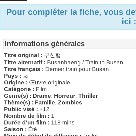
Pour compléter la fiche, vous d
ici 
Informations générales
Titre original :
부산행
Titre alternatif :
Busanhaeng / Train to Busan
Titre français :
Dernier train pour Busan
Pays :
Origine :
Œuvre originale
Catégorie :
Film
Genre(s) :
Drame
,
Horreur
,
Thriller
Thème(s) :
Famille
,
Zombies
Public visé :
+12
Nombre de film :
1
Durée d'un film :
118 mins
Saison :
Été
Mois de début de diffusion :
Juillet