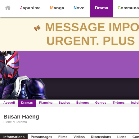
Japanime
Manga
Novel
Drama
Communa
MESSAGE IMPO
URGENT. PLUS 
Accueil
Dramas
Planning
Studios
Éditeurs
Genres
Thèmes
Indiv
Busan Haeng
Fiche du drama
Informations
Personnages
Films
Vidéos
Discussions
Liens
Con