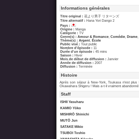
Informations générales
Titre original :
花より男子 リターンズ
Titre alternatif :
Hana Yori Dango 2
Pays :
Origine :
Manga
Catégorie :
TV
Genre(s) :
Amour & Romance
,
Comédie
,
Drame
Thème(s) :
Argent
,
École
Public visé :
Tout public
Nombre d'épisode :
11
Durée d'un épisode :
45 mins
Saison :
Hiver
Mois de début de diffusion :
Janvier
Année de diffusion :
2007
Diffusion :
Terminée
Histoire
Après son séjour à New-York, Tsukasa n'est plus 
Okawahara Shigeru ! Mais a-t-il vraiment abandonné s
Staff
ISHII Yasuharu
KAMIO Yōko
MISHIRŌ Shinichi
MUTŌ Jun
SATAKE Mikio
TSUBOI Toshio