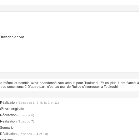
,
Tranche de vie
le même et semble avoir abandonné son amour pour Tsukushi. Et en plus il est fiancé à
es sentiments ? D'autre part, c’est au tour de Rui de s’intéresser à Tsukushi...
Réalisation
(Episodes 1, 2, 5, 8, 9 et 11)
Œuvre originale
Réalisation
(Episode 6)
Réalisation
(Episode 7)
Scénario
Réalisation
(Episodes 3, 4 et 10)