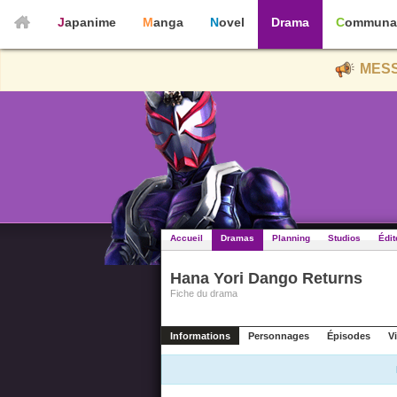
Japanime
Manga
Novel
Drama
Communa
MESS
Accueil
Dramas
Planning
Studios
Édit
Hana Yori Dango Returns
Fiche du drama
Informations
Personnages
Épisodes
V