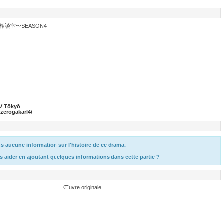
談室〜SEASON4
V Tōkyō
/zerogakari4/
 aucune information sur l'histoire de ce drama.
s aider en ajoutant quelques informations dans cette partie ?
Œuvre originale