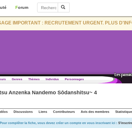
uté
Forum
AGE IMPORTANT : RECRUTEMENT URGENT. PLUS D'INF
eurs
Genres
Thèmes
Individus
Personnages
atsu Anzenka Nandemo Sōdanshitsu~ 4
idéos
Discussions
Liens
Contributeurs
Avis des membres
Statistiqu
Pour compléter la fiche, vous devez créer un compte en vous inscrivant ici :
S'inscrir