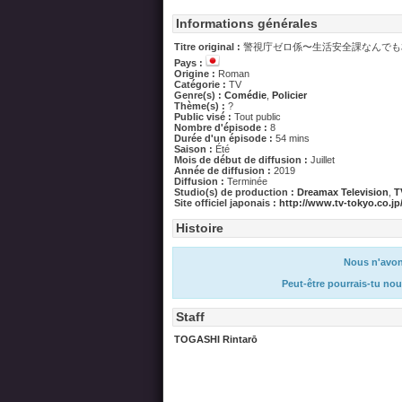
Informations générales
Titre original :
警視庁ゼロ係〜生活安全課なんでも相
Pays :
Origine :
Roman
Catégorie :
TV
Genre(s) :
Comédie
,
Policier
Thème(s) :
?
Public visé :
Tout public
Nombre d'épisode :
8
Durée d'un épisode :
54 mins
Saison :
Été
Mois de début de diffusion :
Juillet
Année de diffusion :
2019
Diffusion :
Terminée
Studio(s) de production :
Dreamax Television
,
T
Site officiel japonais :
http://www.tv-tokyo.co.jp
Histoire
Nous n'avons
Peut-être pourrais-tu nou
Staff
TOGASHI Rintarō