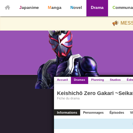
Japanime
Manga
Novel
Drama
Communa
MESS
Accueil
Dramas
Planning
Studios
Édit
Keishichō Zero Gakari ~Seik
Fiche du drama
Informations
Personnages
Épisodes
V