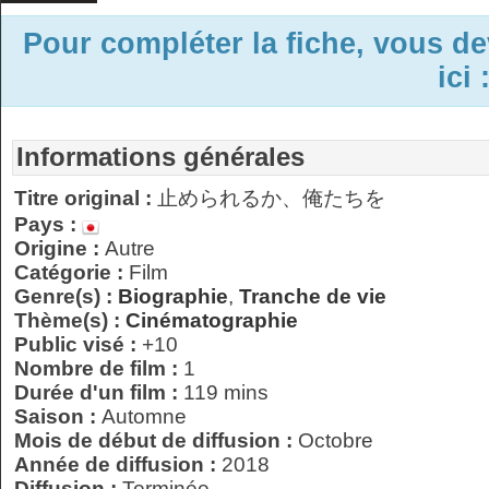
Pour compléter la fiche, vous d
ici 
Informations générales
Titre original :
止められるか、俺たちを
Pays :
Origine :
Autre
Catégorie :
Film
Genre(s) :
Biographie
,
Tranche de vie
Thème(s) :
Cinématographie
Public visé :
+10
Nombre de film :
1
Durée d'un film :
119 mins
Saison :
Automne
Mois de début de diffusion :
Octobre
Année de diffusion :
2018
Diffusion :
Terminée