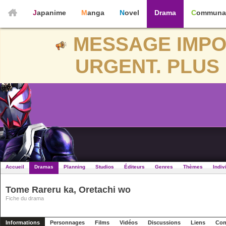
Japanime
Manga
Novel
Drama
Communa
MESSAGE IMPO
URGENT. PLUS 
Accueil
Dramas
Planning
Studios
Éditeurs
Genres
Thèmes
Indiv
Tome Rareru ka, Oretachi wo
Fiche du drama
Informations
Personnages
Films
Vidéos
Discussions
Liens
Con