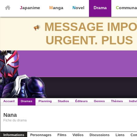
Japanime
Manga
Novel
Drama
Communa
MESSAGE IMPO
URGENT. PLUS 
Accueil
Dramas
Planning
Studios
Éditeurs
Genres
Thèmes
Indiv
Nana
Fiche du drama
Informations
Personnages
Films
Vidéos
Discussions
Liens
Con