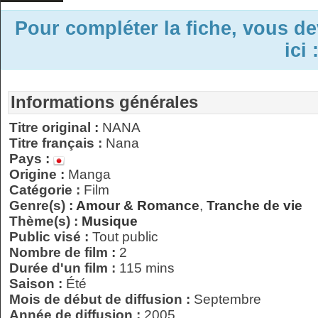
Pour compléter la fiche, vous d
ici 
Informations générales
Titre original :
NANA
Titre français :
Nana
Pays :
Origine :
Manga
Catégorie :
Film
Genre(s) :
Amour & Romance
,
Tranche de vie
Thème(s) :
Musique
Public visé :
Tout public
Nombre de film :
2
Durée d'un film :
115 mins
Saison :
Été
Mois de début de diffusion :
Septembre
Année de diffusion :
2005