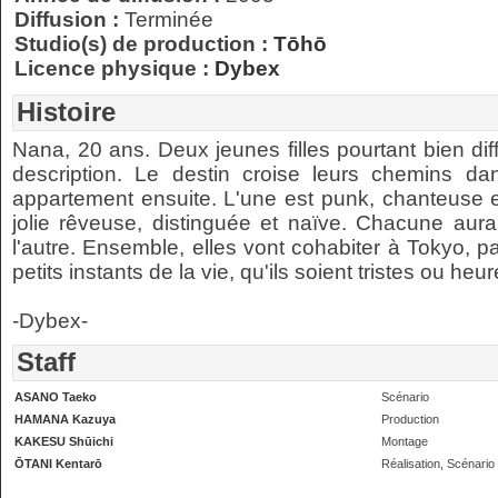
Diffusion :
Terminée
Studio(s) de production :
Tōhō
Licence physique :
Dybex
Histoire
Nana, 20 ans. Deux jeunes filles pourtant bien di
description. Le destin croise leurs chemins da
appartement ensuite. L'une est punk, chanteuse en
jolie rêveuse, distinguée et naïve. Chacune au
l'autre. Ensemble, elles vont cohabiter à Tokyo, pa
petits instants de la vie, qu'ils soient tristes ou heur
-Dybex-
Staff
ASANO Taeko
Scénario
HAMANA Kazuya
Production
KAKESU Shūichi
Montage
ŌTANI Kentarō
Réalisation, Scénario