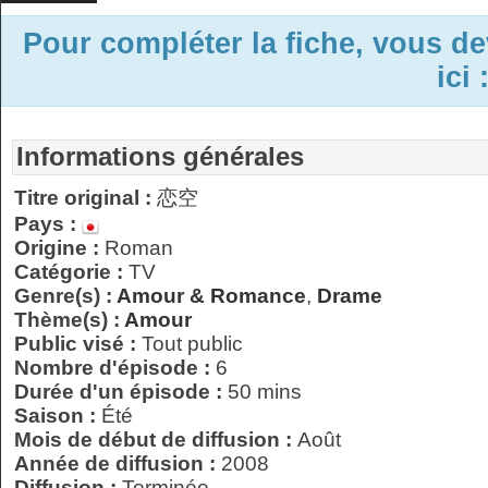
Pour compléter la fiche, vous d
ici 
Informations générales
Titre original :
恋空
Pays :
Origine :
Roman
Catégorie :
TV
Genre(s) :
Amour & Romance
,
Drame
Thème(s) :
Amour
Public visé :
Tout public
Nombre d'épisode :
6
Durée d'un épisode :
50 mins
Saison :
Été
Mois de début de diffusion :
Août
Année de diffusion :
2008
Diffusion :
Terminée