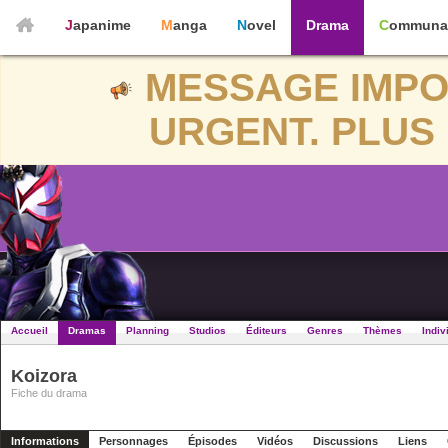
Japanime
Manga
Novel
Drama
Communa
MESSAGE IMPO
URGENT. PLUS 
Accueil
Dramas
Planning
Studios
Éditeurs
Genres
Thèmes
Indiv
Koizora
Fiche du drama
Informations
Personnages
Épisodes
Vidéos
Discussions
Liens