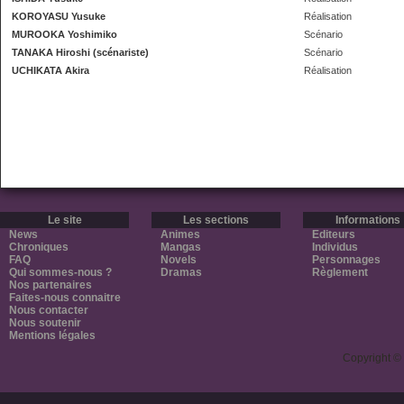
KOROYASU Yusuke
Réalisation
MUROOKA Yoshimiko
Scénario
TANAKA Hiroshi (scénariste)
Scénario
UCHIKATA Akira
Réalisation
Le site
Les sections
Informations
News
Animes
Editeurs
Chroniques
Mangas
Individus
FAQ
Novels
Personnages
Qui sommes-nous ?
Dramas
Règlement
Nos partenaires
Faites-nous connaitre
Nous contacter
Nous soutenir
Mentions légales
Copyright ©