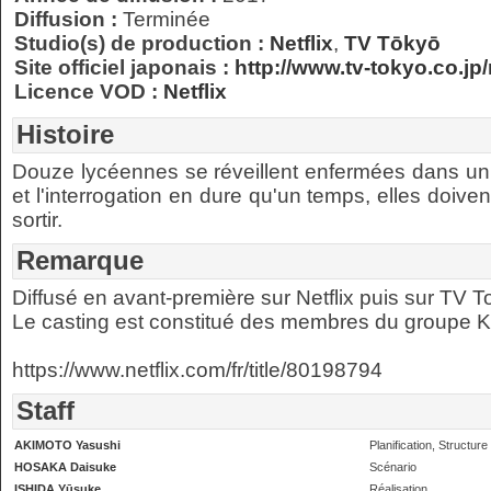
Diffusion :
Terminée
Studio(s) de production :
Netflix
,
TV Tōkyō
Site officiel japonais :
http://www.tv-tokyo.co.jp
Licence VOD :
Netflix
Histoire
Douze lycéennes se réveillent enfermées dans un 
et l'interrogation en dure qu'un temps, elles doiven
sortir.
Remarque
Diffusé en avant-première sur Netflix puis sur TV
Le casting est constitué des membres du groupe 
https://www.netflix.com/fr/title/80198794
Staff
AKIMOTO Yasushi
Planification, Structur
HOSAKA Daisuke
Scénario
ISHIDA Yūsuke
Réalisation