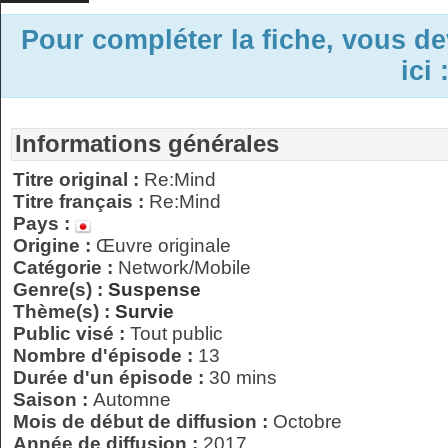
Pour compléter la fiche, vous d
ici 
Informations générales
Titre original :
Re:Mind
Titre français :
Re:Mind
Pays :
Origine :
Œuvre originale
Catégorie :
Network/Mobile
Genre(s) :
Suspense
Thème(s) :
Survie
Public visé :
Tout public
Nombre d'épisode :
13
Durée d'un épisode :
30 mins
Saison :
Automne
Mois de début de diffusion :
Octobre
Année de diffusion :
2017