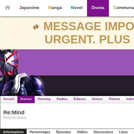
Japanime
Manga
Novel
Drama
Communa
MESSAGE IMPO
URGENT. PLUS 
Accueil
Dramas
Planning
Studios
Éditeurs
Genres
Thèmes
Indiv
Re:Mind
Fiche du drama
Informations
Personnages
Épisodes
Vidéos
Discussions
Liens