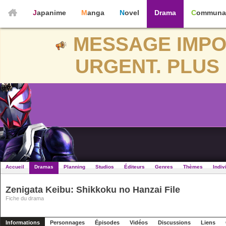
Japanime
Manga
Novel
Drama
Communa
MESSAGE IMPO
URGENT. PLUS 
Accueil
Dramas
Planning
Studios
Éditeurs
Genres
Thèmes
Indiv
Zenigata Keibu: Shikkoku no Hanzai File
Fiche du drama
Informations
Personnages
Épisodes
Vidéos
Discussions
Liens