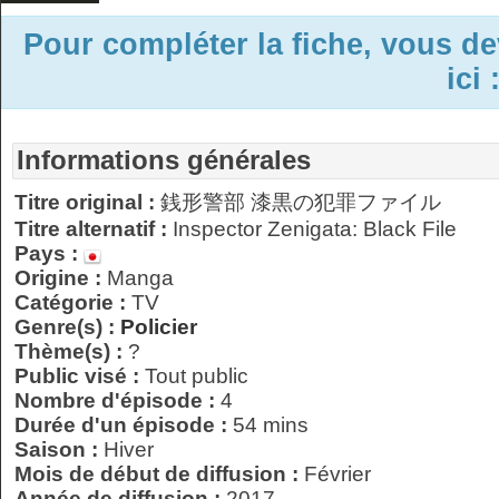
Pour compléter la fiche, vous d
ici 
Informations générales
Titre original :
銭形警部 漆黒の犯罪ファイル
Titre alternatif :
Inspector Zenigata: Black File
Pays :
Origine :
Manga
Catégorie :
TV
Genre(s) :
Policier
Thème(s) :
?
Public visé :
Tout public
Nombre d'épisode :
4
Durée d'un épisode :
54 mins
Saison :
Hiver
Mois de début de diffusion :
Février
Année de diffusion :
2017