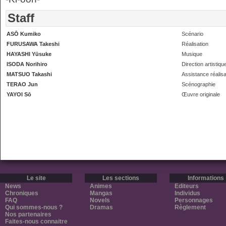
Staff
ASŌ Kumiko
Scénario
FURUSAWA Takeshi
Réalisation
HAYASHI Yūsuke
Musique
ISODA Norihiro
Direction artistiqu
MATSUO Takashi
Assistance réalisa
TERAO Jun
Scénographie
YAYOI Sō
Œuvre originale
Le site
Les sections
Informations
News
Animes
Editeurs
Chroniques
Mangas
Individus
FAQ
Novels
Personnages
Qui sommes-nous ?
Dramas
Règlement
Nos partenaires
Faites-nous connaitre