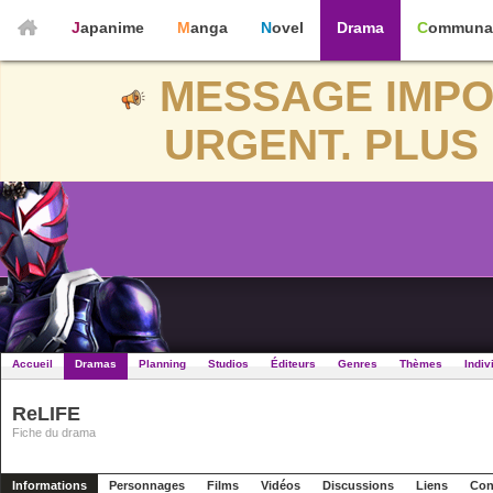
Japanime
Manga
Novel
Drama
Communa
MESSAGE IMPO
URGENT. PLUS 
Accueil
Dramas
Planning
Studios
Éditeurs
Genres
Thèmes
Indiv
ReLIFE
Fiche du drama
Informations
Personnages
Films
Vidéos
Discussions
Liens
Con