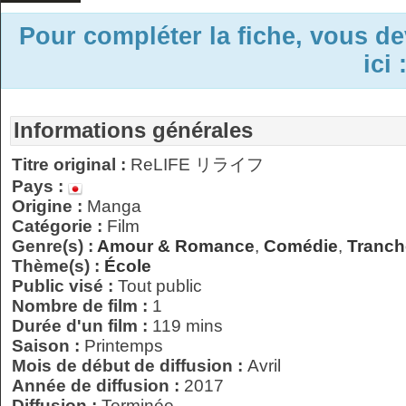
Pour compléter la fiche, vous d
ici 
Informations générales
Titre original :
ReLIFE リライフ
Pays :
Origine :
Manga
Catégorie :
Film
Genre(s) :
Amour & Romance
,
Comédie
,
Tranch
Thème(s) :
École
Public visé :
Tout public
Nombre de film :
1
Durée d'un film :
119 mins
Saison :
Printemps
Mois de début de diffusion :
Avril
Année de diffusion :
2017
Diffusion :
Terminée