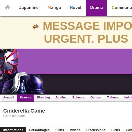
Japanime
Manga
Novel
Drama
Communa
MESSAGE IMPO
URGENT. PLUS 
Accueil
Dramas
Planning
Studios
Éditeurs
Genres
Thèmes
Indiv
Cinderella Game
Fiche du drama
Informations
Personnages
Films
Vidéos
Discussions
Liens
Con