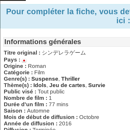
Pour compléter la fiche, vous d
ici 
Informations générales
Titre original :
シンデレラゲーム
Pays :
Origine :
Roman
Catégorie :
Film
Genre(s) :
Suspense
,
Thriller
Thème(s) :
Idols
,
Jeu de cartes
,
Survie
Public visé :
Tout public
Nombre de film :
1
Durée d'un film :
77 mins
Saison :
Automne
Mois de début de diffusion :
Octobre
Année de diffusion :
2016
Diffusion :
Terminée