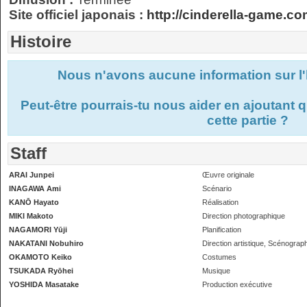
Site officiel japonais :
http://cinderella-game.co
Histoire
Nous n'avons aucune information sur l'
Peut-être pourrais-tu nous aider en ajoutant
cette partie ?
Staff
ARAI Junpei
Œuvre originale
INAGAWA Ami
Scénario
KANŌ Hayato
Réalisation
MIKI Makoto
Direction photographique
NAGAMORI Yūji
Planification
NAKATANI Nobuhiro
Direction artistique, Scénograp
OKAMOTO Keiko
Costumes
TSUKADA Ryōhei
Musique
YOSHIDA Masatake
Production exécutive