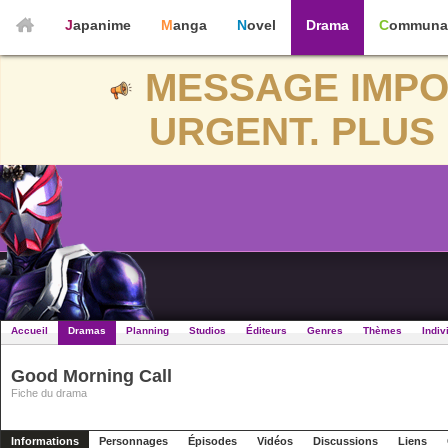
Japanime
Manga
Novel
Drama
Communa
MESSAGE IMPO
URGENT. PLUS 
Accueil
Dramas
Planning
Studios
Éditeurs
Genres
Thèmes
Indiv
Good Morning Call
Fiche du drama
Informations
Personnages
Épisodes
Vidéos
Discussions
Liens