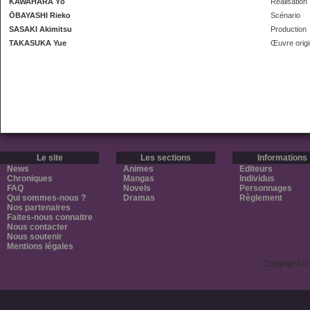
KAWAHARA Yō
Réalisation
ŌBAYASHI Rieko
Scénario
SASAKI Akimitsu
Production
TAKASUKA Yue
Œuvre origi
Le site
Les sections
Informations
News
Animes
Editeurs
Chroniques
Mangas
Individus
FAQ
Novels
Personnages
Qui sommes-nous ?
Dramas
Règlement
Nos partenaires
Faites-nous connaitre
Nous contacter
Nous soutenir
Mentions légales
Copyright ©