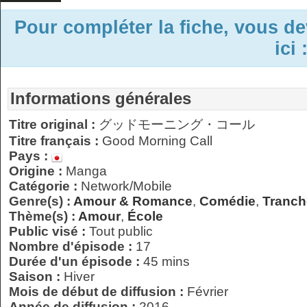
Pour compléter la fiche, vous d
ici 
Informations générales
Titre original :
グッドモーニング・コール
Titre français :
Good Morning Call
Pays :
Origine :
Manga
Catégorie :
Network/Mobile
Genre(s) :
Amour & Romance
,
Comédie
,
Tranch
Thème(s) :
Amour
,
École
Public visé :
Tout public
Nombre d'épisode :
17
Durée d'un épisode :
45 mins
Saison :
Hiver
Mois de début de diffusion :
Février
Année de diffusion :
2016