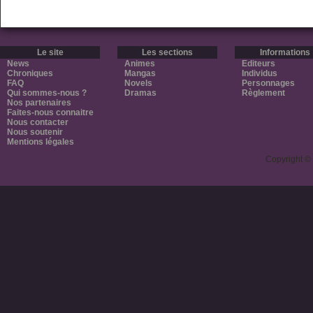
Le site
Les sections
Informations
News
Animes
Editeurs
Chroniques
Mangas
Individus
FAQ
Novels
Personnages
Qui sommes-nous ?
Dramas
Règlement
Nos partenaires
Faites-nous connaitre
Nous contacter
Nous soutenir
Mentions légales
Copyright ©