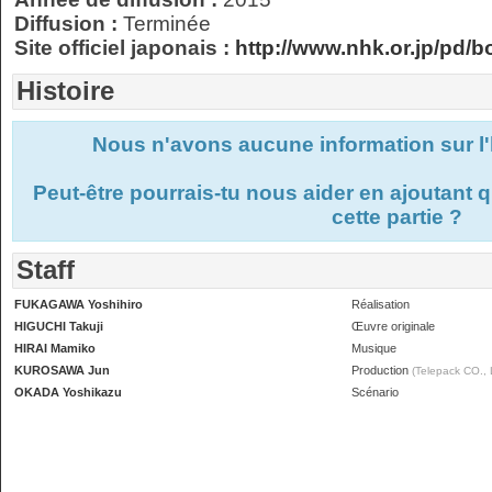
Diffusion :
Terminée
Site officiel japonais :
http://www.nhk.or.jp/pd/
Histoire
Nous n'avons aucune information sur l'
Peut-être pourrais-tu nous aider en ajoutant
cette partie ?
Staff
FUKAGAWA Yoshihiro
Réalisation
HIGUCHI Takuji
Œuvre originale
HIRAI Mamiko
Musique
KUROSAWA Jun
Production
(Telepack CO., 
OKADA Yoshikazu
Scénario