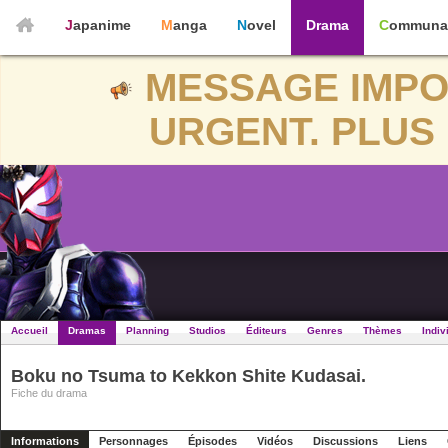
Japanime
Manga
Novel
Drama
Communa
MESSAGE IMPO
URGENT. PLUS 
Accueil
Dramas
Planning
Studios
Éditeurs
Genres
Thèmes
Indiv
Boku no Tsuma to Kekkon Shite Kudasai.
Fiche du drama
Informations
Personnages
Épisodes
Vidéos
Discussions
Liens