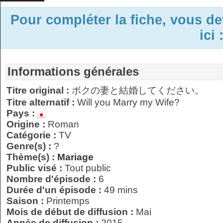
Pour compléter la fiche, vous d
ici 
Informations générales
Titre original :
ボクの妻と結婚してください。
Titre alternatif :
Will you Marry my Wife?
Pays :
Origine :
Roman
Catégorie :
TV
Genre(s) :
?
Thème(s) :
Mariage
Public visé :
Tout public
Nombre d'épisode :
6
Durée d'un épisode :
49 mins
Saison :
Printemps
Mois de début de diffusion :
Mai
Année de diffusion :
2015