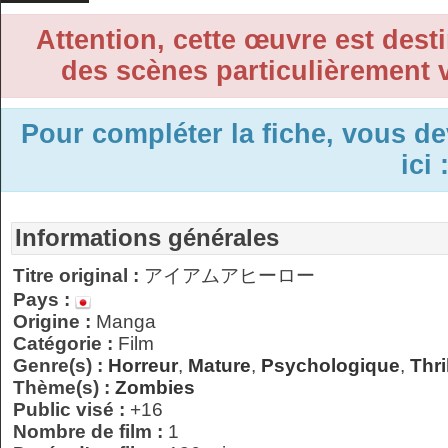
Attention, cette œuvre est desti
des scènes particulièrement v
Pour compléter la fiche, vous d
ici 
Informations générales
Titre original :
アイアムアヒーロー
Pays :
Origine :
Manga
Catégorie :
Film
Genre(s) :
Horreur
,
Mature
,
Psychologique
,
Thri
Thème(s) :
Zombies
Public visé :
+16
Nombre de film :
1