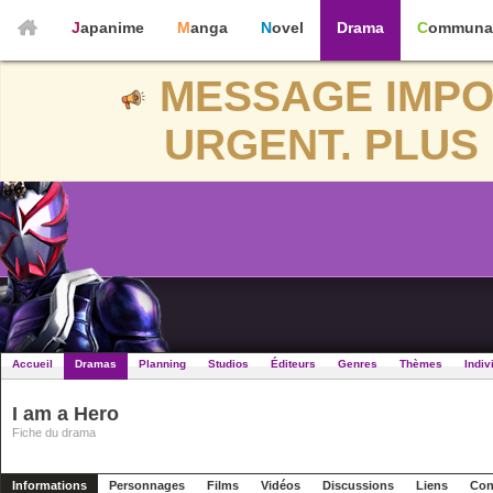
Japanime
Manga
Novel
Drama
Communa
MESSAGE IMPO
URGENT. PLUS 
Accueil
Dramas
Planning
Studios
Éditeurs
Genres
Thèmes
Indiv
I am a Hero
Fiche du drama
Informations
Personnages
Films
Vidéos
Discussions
Liens
Con