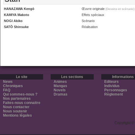
HANAZAWA Kengō
Œuvre originale
(Dessins et scénario)
KAMIYA Makoto
Effets spéciaux
NOGI Akiko
Scénario
SATŌ Shinsuke
Réalisation
Le site
Les sections
Informations
News
Animes
Editeurs
Chroniques
Mangas
Individus
FAQ
Novels
Personnages
Qui sommes-nous ?
Dramas
Règlement
Nos partenaires
Faites-nous connaitre
Nous contacter
Nous soutenir
Mentions légales
Copyright ©