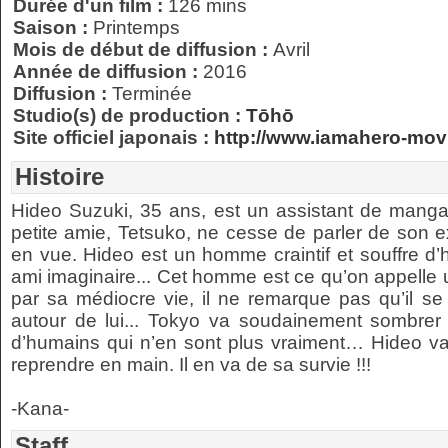
Durée d'un film :
126 mins
Saison :
Printemps
Mois de début de diffusion :
Avril
Année de diffusion :
2016
Diffusion :
Terminée
Studio(s) de production :
Tōhō
Site officiel japonais :
http://www.iamahero-mov
Histoire
Hideo Suzuki, 35 ans, est un assistant de man
petite amie, Tetsuko, ne cesse de parler de son 
en vue. Hideo est un homme craintif et souffre d’ha
ami imaginaire... Cet homme est ce qu’on appelle
par sa médiocre vie, il ne remarque pas qu’il 
autour de lui... Tokyo va soudainement sombrer
d’humains qui n’en sont plus vraiment… Hideo va 
reprendre en main. Il en va de sa survie !!!
-Kana-
Staff