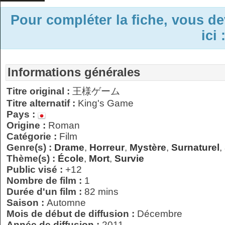
Pour compléter la fiche, vous d
ici 
Informations générales
Titre original :
王様ゲーム
Titre alternatif :
King's Game
Pays :
Origine :
Roman
Catégorie :
Film
Genre(s) :
Drame
,
Horreur
,
Mystère
,
Surnaturel
,
Thème(s) :
École
,
Mort
,
Survie
Public visé :
+12
Nombre de film :
1
Durée d'un film :
82 mins
Saison :
Automne
Mois de début de diffusion :
Décembre
Année de diffusion :
2011