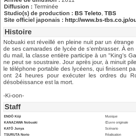
Diffusion :
Terminée
Studio(s) de production :
BS Teleto
,
TBS
Site officiel japonais :
http://www.bs-tbs.co.jp
Histoire
Nobuaki est réveillé en pleine nuit par un étrang
de ses camarades de lycée de s’embrasser. À en c
du mail, la classe entière participe à un "King’s G
ne peut se soustraire. Jour après jour, à minuit pil
le téléphone portable des lycéens, qui finissent par 
ont 24 heures pour exécuter les ordres du Ro
désobéissance est la mort.
-Ki-oon-
Staff
ENDŌ Kōji
Musique
KANAZAWA Nobuaki
Œuvre originale
KATŌ Junya
Scénario
TSURUTA Norio
Réalisation