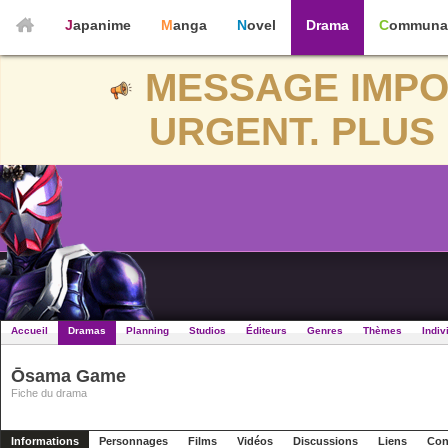
Japanime
Manga
Novel
Drama
Communa
MESSAGE IMPO
URGENT. PLUS 
Accueil
Dramas
Planning
Studios
Éditeurs
Genres
Thèmes
Indiv
Ōsama Game
Fiche du drama
Informations
Personnages
Films
Vidéos
Discussions
Liens
Con