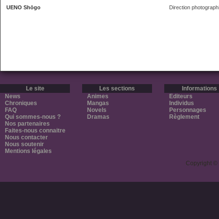
UENO Shōgo
Direction photograph
Le site
Les sections
Informations
News
Animes
Editeurs
Chroniques
Mangas
Individus
FAQ
Novels
Personnages
Qui sommes-nous ?
Dramas
Règlement
Nos partenaires
Faites-nous connaitre
Nous contacter
Nous soutenir
Mentions légales
Copyright ©